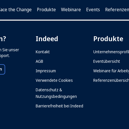
Face the Change
Produkte
Webinare
Events
Referenze
n?
Indeed
Produkte
n Sie unser
Kontakt
Unternehmensprofi
pport.
AGB
Eventübersicht
n
(opens in a new tab)
Impressum
Webinare für Arbei
Verwendete Cookies
Referenzenübersic
Datenschutz &
Nutzungsbedingungen
Barrierefreiheit bei Indeed