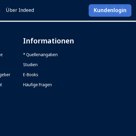
Kundenlogin
n
Über Indeed
Informationen
le
* Quellenangaben
Studien
tgeber
E-Books
ht
Häufige Fragen